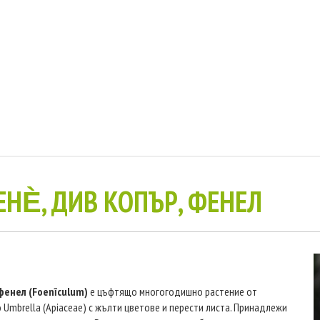
ЕНЀ, ДИВ КОПЪР, ФЕНЕЛ
фенел (Foenīculum)
е цъфтящо многогодишно растение от
 Umbrella (Apiaceae) с жълти цветове и перести листа. Принадлежи