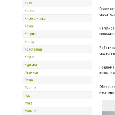
Киви
Грижи се 
Киноа
сърцето, 
Кисело мляко
Кокос
Регулира
Коприва
понижаван
Копър
Работи за
Краставица
съществен
Круши
Куркума
Подпомаг
Лешници
кашлица и
Леща
Облекчав
Лимони
месечния 
Лук
Мака
Малини