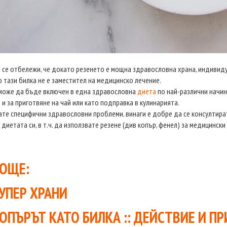
 се отбележи, че докато резенето е мощна здравословна храна, индивиду
 тази билка не е заместител на медицинско лечение.
може да бъде включен в една здравословна
диета
по най-различни начини
 и за приготвяне на чай или като подправка в кулинарията.
ате специфични здравословни проблеми, винаги е добрe да се консултира
 диетата си, в т.ч. да използвате резене (див копър, фенел) за медицински
ОЩЕ:
УПЕР ХРАНИ
ОПЪРЪТ КАТО БИЛКА :: ДЕЙСТВИЕ И П