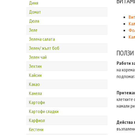
ВИТАМ
Диня
Домат
Вит
Дюля
Ка
Зеле
Фол
Ка
Зелена салата
Зелен/ жълт боб
ПОЛЗИ
Зелен чай
Работи з
Зехтин
на корема
Кайсии
подпомага
Какао
Притежав
Канела
клетките 
Картофи
намали ри
Картофи сладки
Карфиол
Действа 
възпалени
Кестени