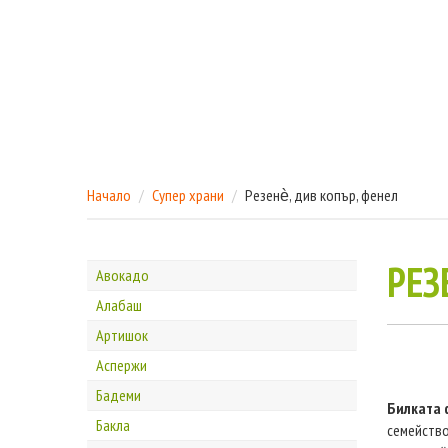
Начало
Супер храни
Резенѐ, див копър, фенел
РЕЗ
Авокадо
Алабаш
Артишок
Аспержи
Бадеми
Билката 
Бакла
семейство