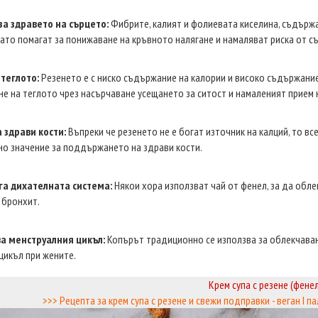
за здравето на сърцето:
Фибрите, калият и фолиевата киселина, съдържа
като помагат за понижаване на кръвното налягане и намаляват риска от 
 теглото:
Резенето е с ниско съдържание на калории и високо съдържание
е на теглото чрез насърчаване усещането за ситост и намаленият прием 
 здрави кости:
Въпреки че резенето не е богат източник на калций, то все
о значение за поддържането на здрави кости.
а дихателната система:
Някои хора използват чай от фенел, за да обл
 бронхит.
а менструалния цикъл:
Копърът традиционно се използва за облекчаван
цикъл при жените.
Крем супа с резене (фене
>>> Рецепта за крем супа с резене и свежи подправки - веган I па