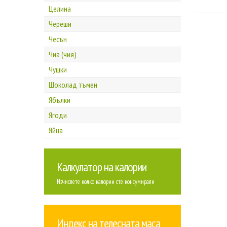
Целина
Череши
Чесън
Чиа (чия)
Чушки
Шоколад тъмен
Ябълки
Ягоди
Яйца
Калкулатор на калории
Изчислете колко калории сте консумирали
Индекс на телесната маса