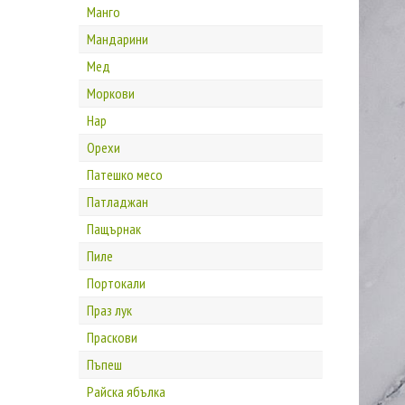
Манго
Мандарини
Мед
Моркови
Нар
Орехи
Патешко месо
Патладжан
Пащърнак
Пиле
Портокали
Праз лук
Праскови
Пъпеш
Райска ябълка