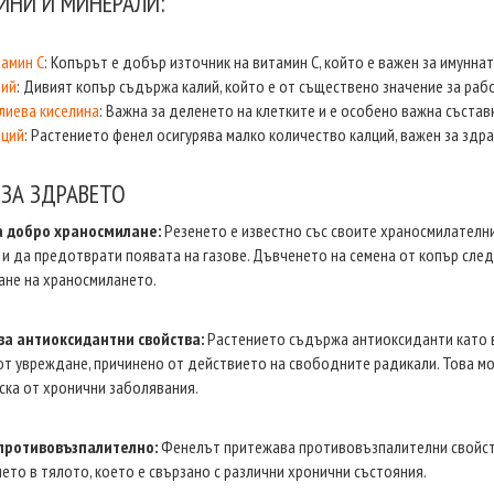
ИНИ И МИНЕРАЛИ:
амин С
: Копърът е добър източник на витамин С, който е важен за имунна
лий
: Дивият копър съдържа калий, който е от съществено значение за рабо
иева киселина
: Важна за деленето на клетките и е особено важна състав
лций
: Растението фенел осигурява малко количество калций, важен за здра
 ЗА ЗДРАВЕТО
а добро храносмилане:
Резенето е известно със своите храносмилателн
 и да предотврати появата на газове. Дъвченето на семена от копър след
не на храносмилането.
а антиоксидантни свойства:
Растението съдържа антиоксиданти като в
от увреждане, причинено от действието на свободните радикали. Това м
ска от хронични заболявания.
противовъзпалително:
Фенелът притежава противовъзпалителни свойств
ето в тялото, което е свързано с различни хронични състояния.