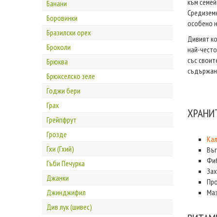
към семей
Банани
Средиземн
Боровинки
особено н
Бразилски орех
Дивият ко
Броколи
най-често
със своит
Брюква
съдържан
Брюкселско зеле
Годжи бери
Грах
ХРАНИТ
Грейпфрут
Грозде
Ка
Гхи (Гхий)
Въг
Фиб
Гъби Печурка
Зах
Джанки
Про
Джинджифил
Маз
Див лук (шивес)