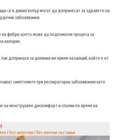
щи се в дивия копър могат да допринесат за здравето на
сърдечни заболявания.
 на фибри, което може да подпомогне процеса за
на калории.
 пак допринася за дневния ви прием на калций, който е от
екчават симптомите при респираторни заболявания като
е на менструален дискомфорт и спазми по време на
л)
лео I без алергени I без млечни съставки