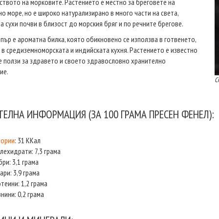
ството на морковите. Растението е местно за бреговете на
о море, но е широко натурализирано в много части на света,
а сухи почви в близост до морския бряг и по речните брегове.
пър е ароматна билка, която обикновено се използва в готвенето,
 в средиземноморската и индийската кухня. Растението е известно
е ползи за здравето и своето здравословно хранително
ие.
С
ЕЛНА ИНФОРМАЦИЯ (ЗА 100 ГРАМА ПРЕСЕН ФЕНЕЛ):
лории
: 31 ККал
лехидрати: 7,3 грама
ри: 3,1 грама
ари: 3,9 грама
теини: 1,2 грама
нини: 0,2 грама