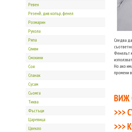
Ревен
Резенѐ, див копър, фенел
Розмарин
Рукола
Ряпа
Следва да
съответно
Сливи
Фенелът 
Смокини
използват
Но ако им
Соя
промени в
Спанак
Сусам
Сьомга
ВИЖ 
Тиква
>>>
С
Фъстъци
Царевица
>>>
К
Цвекло