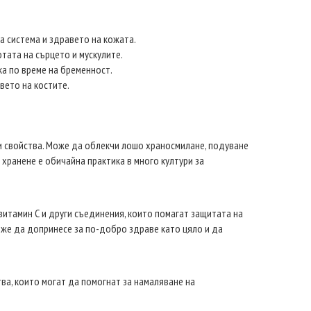
та система и здравето на кожата.
тата на сърцето и мускулите.
ка по време на бременност.
вето на костите.
и свойства. Може да облекчи лошо храносмилане, подуване
 хранене е обичайна практика в много култури за
итамин С и други съединения, които помагат защитата на
оже да допринесе за по-добро здраве като цяло и да
а, които могат да помогнат за намаляване на