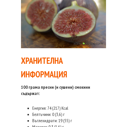
ХРАНИТЕЛНА
ИНФОРМАЦИЯ
100 грама пресни (и сушени) смокини
съдържат:
Енергия: 74 (217) Kcal
Белтъчини: 0 (3,6) г
Въглехидрати: 19 (55) г
Мазнини: 0,3 (1,6) г