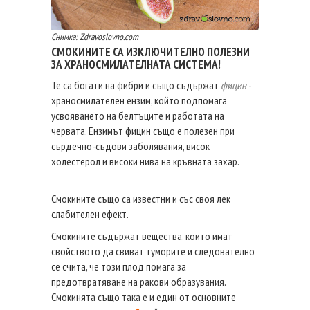
Снимка: Zdravoslovno.com
СМОКИНИТЕ СА ИЗКЛЮЧИТЕЛНО ПОЛЕЗНИ
ЗА ХРАНОСМИЛАТЕЛНАТА СИСТЕМА!
Те са богати на фибри и също съдържат
фицин
-
храносмилателен ензим, който подпомага
усвояването на белтъците и работата на
червата. Ензимът фицин също е полезен при
сърдечно-съдови заболявания, висок
холестерол и високи нива на кръвната захар.
Смокините също са известни и със своя лек
слабителен ефект.
Смокините съдържат вещества, които имат
свойството да свиват туморите и следователно
се счита, че този плод помага за
предотвратяване на ракови образувания.
Смокинята също така е и един от основните