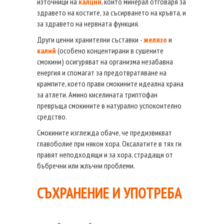
източници на
калций
, който минерал отговаря за
здравето на костите, за съсирването на кръвта, и
за здравето на нервната функция.
Други ценни хранителни съставки -
желязо
и
калий
(особено концентирани в сушените
смокини) осигуряват на организма незабавна
енергия и спомагат за предотвратяване на
крампите, което прави смокините идеална храна
за атлети. Амино киселината триптофан
превръща смокините в натурално успокоително
средство.
Смокините изглежда обаче, че предизвикват
главоболие при някои хора. Оксалатите в тях ги
правят неподходящи и за хора, страдащи от
бъбречни или жлъчни проблеми.
СЪХРАНЕНИЕ И УПОТРЕБА