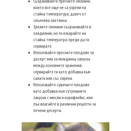
Съхранявайте пресните смокини,
които все още не са узрели на
стайна температура, далеч от
слънчева светлина.
Зрелите смокини съхранявайте в
хладилник, но ги изкарайте на
стайна температра, преди да ги
сервирате.
Използвайте пресните плодове за
десерт или за междинна закуска
между основните хранения,
сервирайте ги като добавка към
салати или със сирена.
Използвайте сушените плодове
като добавка към сутрешните
закуски с мюсли и корнфлейкс, или
пък влагайте в различни рецепти за
печени десерти.