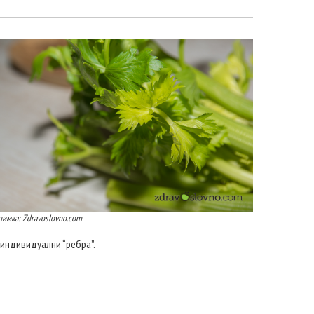
нимка: Zdravoslovno.com
 индивидуални “ребра”.