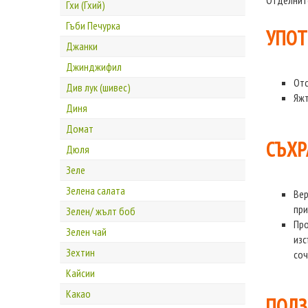
Отделните
Гхи (Гхий)
Гъби Печурка
УПОТ
Джанки
Джинджифил
Отс
Див лук (шивес)
Яжт
Диня
Домат
СЪХР
Дюля
Зеле
Зелена салата
Вер
при
Зелен/ жълт боб
Про
Зелен чай
изс
Зехтин
соч
Кайсии
Какао
ПОЛЗ