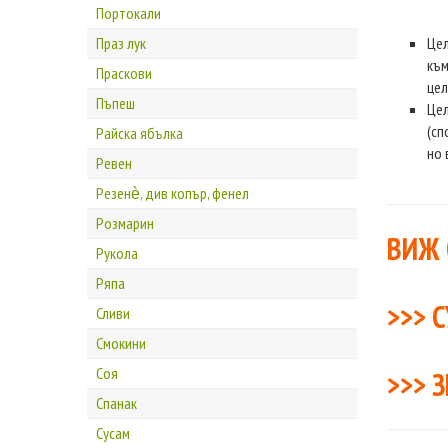
Портокали
Праз лук
Цел
към
Праскови
цел
Пъпеш
Цел
(сп
Райска ябълка
но 
Ревен
Резенѐ, див копър, фенел
Розмарин
ВИЖ 
Рукола
Ряпа
>>> 
Сливи
Смокини
Соя
>>>
З
Спанак
Сусам