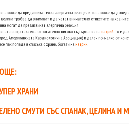
ина може да предизвика тежка алергична реакция и това може да доведе
 целина трябва да внимават и да четат внимателно етикетите на храните
ина могат да предизвикат алергична реакция.
ината също така има относително високо съдържание на
натрий
. То е д
оред Американската Кардиологична Асоциация) и далеч по-малко от конс
все пак попада в списъка с храни, богати на
натрий
.
ОЩЕ:
СУПЕР ХРАНИ
ЕЛЕНО СМУТИ СЪС СПАНАК, ЦЕЛИНА И 