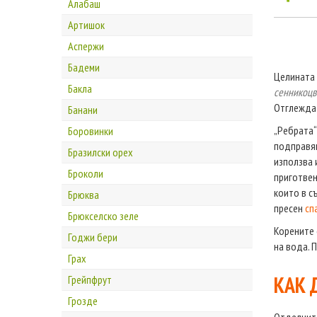
Алабаш
Артишок
Аспержи
Бадеми
Целината 
Бакла
сенникоцв
Отглежда 
Банани
„Ребрата“
Боровинки
подправян
Бразилски орех
използва 
Броколи
приготвен
които в с
Брюква
пресен
сп
Брюкселско зеле
Корените 
Годжи бери
на вода. 
Грах
КАК 
Грейпфрут
Грозде