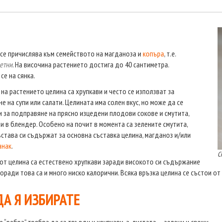
се причислява към семейството на магданоза и
копъра
, т.е.
етни
. На височина растението достига до 40 сантиметра.
се на сянка.
 на растението целина са хрупкави и често се използват за
е на супи или салати. Целината има солен вкус, но може да се
и за подправяне на прясно изцедени плодови сокове и смутита,
и в блендер. Особено на почит в момента са зелените смутита,
ъстава си съдържат за основна съставка целина, магданоз и/или
анак
.
С
от целина са естествено хрупкави заради високото си съдържание
Поради това са и много ниско калорични. Всяка връзка целина се състои от
ДА Я ИЗБИРАТЕ