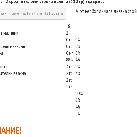
 от 2 средно големи стръка целина (110 гр) съдържа:
% от необходимата дневна стой
ник: www.nutritiondata.com
18
т мазнини
2
0 гр
0%
ситени мазнини
0 гр
0%
ол
0 мг
0%
88 мг
4%
рати
4 гр
1%
тителни влакна
2 гр
7%
2 гр
1 гр
А
10%
6%
4%
1%
АНИЕ!