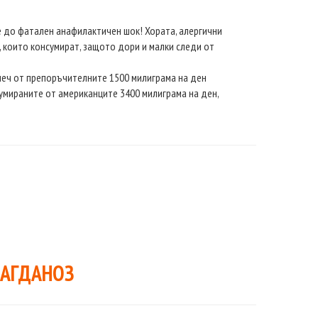
 до фатален анафилактичен шок! Хората, алергични
, които консумират, защото дори и малки следи от
алеч от препоръчителните 1500 милиграма на ден
умираните от американците 3400 милиграма на ден,
МАГДАНОЗ