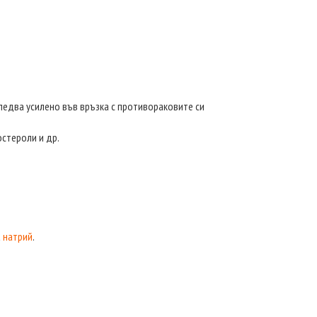
ледва усилено във връзка с противораковите си
остероли и др.
а
натрий
.