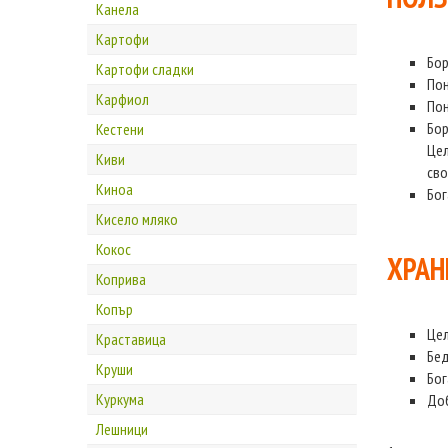
Канела
Картофи
Бор
Картофи сладки
Пон
Карфиол
Пон
Бор
Кестени
Це
Киви
сво
Киноа
Бог
Кисело мляко
Кокос
ХРАН
Коприва
Копър
Це
Краставица
Бед
Круши
Бог
Куркума
Доб
Лешници