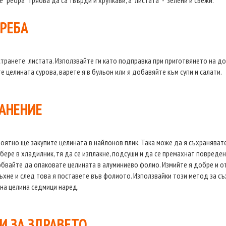
 “ребра” трябва да са твърди и хрупкави, а листата - зелени и свежи.
РЕБА
транете листата. Използвайте ги като подправка при приготвянето на дом
е целината сурова, варете я в бульон или я добавяйте към супи и салати.
АНЕНИЕ
оятно ще закупите целината в найлонов плик. Така може да я съхранявате
бере в хладилник, тя да се изплакне, подсуши и да се премахнат повреден
бвайте да опаковате целината в алуминиево фолио. Измийте я добре и от
ъхне и след това я поставете във фолиото. Използвайки този метод за съ
на целина седмици наред.
И ЗА ЗДРАВЕТО