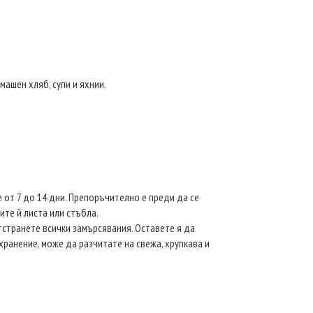
ашен хляб, супи и яхнии.
 от 7 до 14 дни. Препоръчително е преди да се
ите й листа или стъбла.
странете всички замърсявания. Оставете я да
хранение, може да разчитате на свежа, хрупкава и