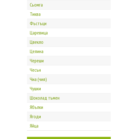
Сьомга
Тиква
Фъстъци
Царевица
Цвекло
Целина
Череши
Чесън
Чиа (чия)
Чушки
Шоколад тъмен
Ябълки
Ягоди
Яйца