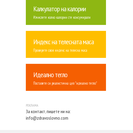
Калкулатор на калории
Изчислете колко калории сте консумирали
Индекс на телесната маса
Проверете своя индекс на телесна маса
Идеално тегло
Поставете си реалистична цел "идеално тегло"
За контакт, пишете ни на:
info@zdravoslovno.com