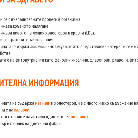
и се с възпалителните процеси в организма.
ижава кръвното налягане.
ижава нивото на лошия холестерол в кръвта (LDL).
и се с раковите заболявания.
лината съдържа
апигенин -
молекула, която представлява интерес и се изс
йства.
ата е на фитонутриенти като фенолни киселини, флавоноли, флавони, фит
ИТЕЛНА ИНФОРМАЦИЯ
лината не съдържа
мазнини
и холестерол, и е с много ниско съдържание н
на е на
калории
.
ат източник е на антиоксиданти, в т.ч.
витамин С
.
ър източник на диетични фибри.