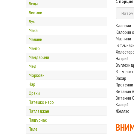
1 порция
Леща
Лимони
Източ
Лук
Калории
Мака
Калории о
Мазнини
Малини
В т.ч. на
Манго
Холестер
Мандарини
Натрий
Въглехид
Мед
В т.ч. рас
Моркови
Захар
Нар
Протеини
Витамин 
Орехи
Витамин С
Патешко месо
Калций
Патладжан
Желязо
Пащърнак
ВНИМ
Пиле