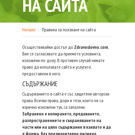
НА САЙТА
Начало
Правила за ползване на сайта
Осъществявайки достъп до
Zdravoslovno.com
,
Вие се съгласявате да приемете условията,
изложени по-долу. В противен случай нямате
право да използвате сайта и услугите,
предоставени в него.
СЪДЪРЖАНИЕ
Съдържанието в сайта е със защитени авторски
права. Всички права, дори и тези, които не са
изрично изложени тук, са запазени.
Забранено е копирането, предаването,
разпространението и съхраняването на
части или на цяло съдържание в каквато и да
е форма, без предварително писмено