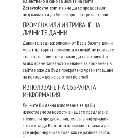
единствено и само за целите на сайта
Zdravoslovno.com
, и няма да се предоставят
под каквато и да била форма на трети страни.
ПРОМЯНА ИЛИ ИЗТРИВАНЕ НА
ЛИЧНИТЕ ДАННИ
Данните, веднъж вписани от Вас в базата данни,
могат да търпят промени, а в случай, че поискате
това от нас, ние сме длъжни да ги изтрием. По
всяко време заявеното желание за абонамент в
сайта може да бъде прекратено чрез изпращане
на потвърждение за отказ по email.
ИЗПОЛЗВАНЕ НА СЪБРАНАТА
ИНФОРМАЦИЯ
Личните Ви данни използваме за да Ви
известяваме за новости в нашето предлагане,
специални предложения, полезна информация,
както и за да Ви дадем възможност винаги да
сте информирани за това, как се развива сайта.