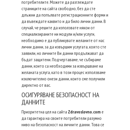
потребителите. Можете да разглеждате
страниците на сайта свободно, без да сте
длъжни да попълвате регистрационните форми и
да въвеждате каквито и да било лични данни. В
случай, че решите да използвате някои от
специализираните ни модули и/или услуги,
необходимо е да публикувате желаните от нас
лични данни, за да извършим услугата, която сте
заявили, но личните Ви данни продължават да
бъдат защитени. Подчертаваме, че събираме
данни, които са необходими за извършване на
желаната услуга, като в този процес използваме
изключително онези данни, които сме получили
директно от вас.
ОСИГУРЯВАНЕ БЕЗОПАСНОСТ НА
ДАННИТЕ
Приоритетна цел на сайта
Zdravoslovno.com
е
да гарантира на своите потребители разумно
ниво на безопасност на личните данни. Това се