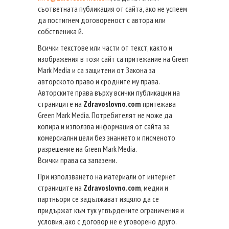
съответната публикация от сайта, ако не успеем
да постигнем договореност с автора или
собственика й.
Всички текстове или части от текст, както и
изображения в този сайт са притежание на Green
Mark Media и са защитени от Закона за
авторското право и сродните му права.
Авторските права върху всички публикации на
страниците на
Zdravoslovno.com
притежава
Green Mark Media. Потребителят не може да
копира и използва информация от сайта за
комерсиални цели без знанието и писменото
разрешение на Green Mark Media.
Всички права са запазени.
При използването на материали от интернет
страниците на
Zdravoslovno.com
, медии и
партньори се задължават изцяло да се
придържат към тук утвърдените ограничения и
условия, ако с договор не е уговорено друго.