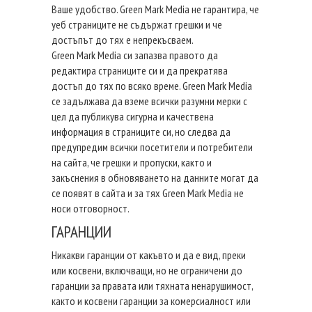
Ваше удобство. Green Mark Media не гарантира, че
уеб страниците не съдържат грешки и че
достъпът до тях е непрекъсваем.
Green Mark Media си запазва правото да
редактира страниците си и да прекратява
достъп до тях по всяко време. Green Mark Media
се задължава да вземе всички разумни мерки с
цел да публикува сигурна и качествена
информация в страниците си, но следва да
предупредим всички посетители и потребители
на сайта, че грешки и пропуски, както и
закъснения в обновяването на данните могат да
се появят в сайта и за тях Green Mark Media не
носи отговорност.
ГАРАНЦИИ
Никакви гаранции от какъвто и да е вид, преки
или косвени, включващи, но не ограничени до
гаранции за правата или тяхната ненарушимост,
както и косвени гаранции за комерсиалност или