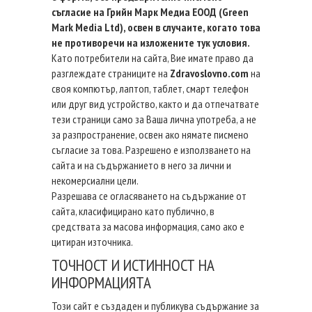
съгласие на Грийн Марк Медиа ЕООД (Green
Mark Media Ltd), освен в случаите, когато това
не противоречи на изложените тук условия.
Като потребители на сайта, Вие имате право да
разглеждате страниците на
Zdravoslovno.com
на
своя компютър, лаптоп, таблет, смарт телефон
или друг вид устройство, както и да отпечатвате
тези страници само за Ваша лична употреба, а не
за разпространение, освен ако нямате писмено
съгласие за това. Разрешено е използването на
сайта и на съдържанието в него за лични и
некомерсиални цели.
Разрешава се огласяването на съдържание от
сайта, класифицирано като публично, в
средствата за масова информация, само ако е
цитиран източника.
ТОЧНОСТ И ИСТИННОСТ НА
ИНФОРМАЦИЯТА
Този сайт е създаден и публикува съдържание за