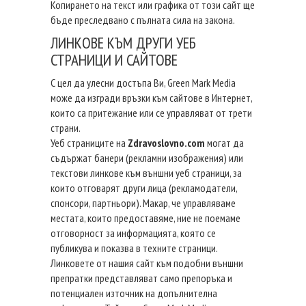
Копирането на текст или графика от този сайт ще
бъде преследвано с пълната сила на закона.
ЛИНКОВЕ КЪМ ДРУГИ УЕБ
СТРАНИЦИ И САЙТОВЕ
С цел да улесни достъпа Ви, Green Mark Media
може да изгради връзки към сайтове в Интернет,
които са притежание или се управляват от трети
страни.
Уеб страниците на
Zdravoslovno.com
могат да
съдържат банери (рекламни изображения) или
текстови линкове към външни уеб страници, за
които отговарят други лица (рекламодатели,
спонсори, партньори). Макар, че управляваме
местата, които предоставяме, ние не поемаме
отговорност за информацията, която се
публикува и показва в техните страници.
Линковете от нашия сайт към подобни външни
препратки представляват само препоръка и
потенциален източник на допълнителна