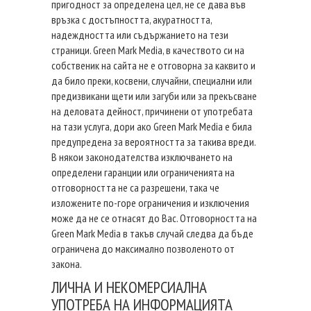
пригодност за определена цел, не се дава във
връзка с достъпността, акуратността,
надеждността или съдържанието на тези
страници. Green Mark Media, в качеството си на
собственик на сайта не е отговорна за каквито и
да било преки, косвени, случайни, специални или
предизвикани щети или загуби или за прекъсване
на деловата дейност, причинени от употребата
на тази услуга, дори ако Green Mark Media е била
предупредена за вероятността за такива вреди.
В някои законодателства изключването на
определени гаранции или ограниченията на
отговорността не са разрешени, така че
изложените по-горе ограничения и изключения
може да не се отнасят до Вас. Отговорността на
Green Mark Media в такъв случай следва да бъде
ограничена до максимално позволеното от
закона.
ЛИЧНА И НЕКОМЕРСИАЛНА
УПОТРЕБА НА ИНФОРМАЦИЯТА