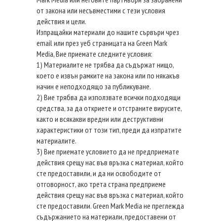
от закона или несъвместими с тези условия
действия и цели.
Изпращайки материали до нашите сървъри чрез
email или през уеб страницата на Green Mark
Media, Вие приемате следните условия:
1) Материалите не трябва да съдържат нищо,
което е извън рамките на закона или по някакъв
начин е неподходящо за публикуване.
2) Вие трябва да използвате всички подходящи
средства, за да откриете и отстраните вирусите,
както и всякакви вредни или деструктивни
характеристики от този тип, преди да изпратите
материалите.
3) Вие приемате условието да не предприемате
действия срещу нас във връзка с материал, който
сте предоставили, и да ни освободите от
отговорност, ако трета страна предприеме
действия срещу нас във връзка с материал, който
сте предоставили. Green Mark Media не преглежда
съдържанието на материали, предоставени от