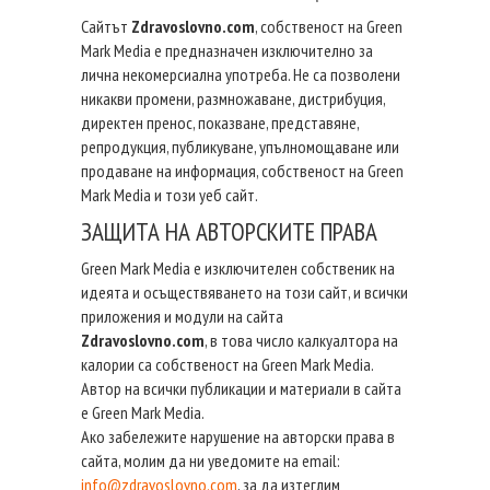
Сайтът
Zdravoslovno.com
, собственост на Green
Mark Media е предназначен изключително за
лична некомерсиална употреба. Не са позволени
никакви промени, размножаване, дистрибуция,
директен пренос, показване, представяне,
репродукция, публикуване, упълномощаване или
продаване на информация, собственост на Green
Mark Media и този уеб сайт.
ЗАЩИТА НА АВТОРСКИТЕ ПРАВА
Green Mark Media е изключителен собственик на
идеята и осъществяването на този сайт, и всички
приложения и модули на сайта
Zdravoslovno.com
, в това число калкуалтора на
калории са собственост на Green Mark Media.
Автор на всички публикации и материали в сайта
е Green Mark Media.
Ако забележите нарушение на авторски права в
сайта, молим да ни уведомите на email:
info@zdravoslovno.com
, за да изтеглим