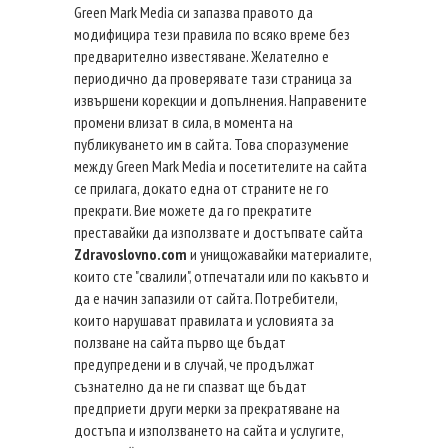
Green Mark Media си запазва правото да
модифицира тези правила по всяко време без
предварително известяване. Желателно е
периодично да проверявате тази страница за
извършени корекции и допълнения. Направените
промени влизат в сила, в момента на
публикуването им в сайта. Това споразумение
между Green Mark Media и посетителите на сайта
се прилага, докато една от страните не го
прекрати. Вие можете да го прекратите
преставайки да използвате и достъпвате сайта
Zdravoslovno.com
и унищожавайки материалите,
които сте "свалили", отпечатали или по какъвто и
да е начин запазили от сайта. Потребители,
които нарушават правилата и условията за
ползване на сайта първо ще бъдат
предупредени и в случай, че продължат
съзнателно да не ги спазват ще бъдат
предприети други мерки за прекратяване на
достъпа и използването на сайта и услугите,