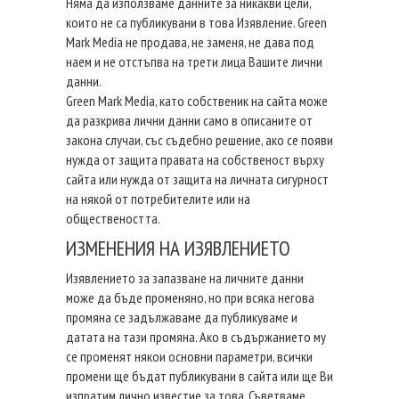
Няма да използваме данните за никакви цели,
които не са публикувани в това Изявление. Green
Mark Media не продава, не заменя, не дава под
наем и не отстъпва на трети лица Вашите лични
данни.
Green Mark Media, като собственик на сайта може
да разкрива лични данни само в описаните от
закона случаи, със съдебно решение, ако се появи
нужда от защита правата на собственост върху
сайта или нужда от защита на личната сигурност
на някой от потребителите или на
обществеността.
ИЗМЕНЕНИЯ НА ИЗЯВЛЕНИЕТО
Изявлението за запазване на личните данни
може да бъде променяно, но при всяка негова
промяна се задължаваме да публикуваме и
датата на тази промяна. Ако в съдържанието му
се променят някои основни параметри, всички
промени ще бъдат публикувани в сайта или ще Ви
изпратим лично известие за това. Съветваме