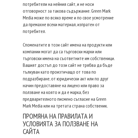
потребители на нейния сайт, и не носи
отговорност за такова съдържание. Green Mark
Media може по всяко време и по свое усмотрение
да премахне всеки материал, изпратен от
потребител.
Споменатите в този сайт имена на продукти или
компании могат да са търговски марки или
търговски имена на съответните им собственици.
Вашият достъп до този сайт не трябва да бъде
тълкуван като произтичащо от това по
подразбиране, от юридически акт или по друг
начин предоставяне на лиценз или право за
ползване на която и да е марка, без
предварителното писмено съгласие на Green
Mark Media или на третата страна собственик.
ПРОМЯНА НА ПРАВИЛАТА И
УСЛОВИЯТА ЗА ПОЛЗВАНЕ НА
САЙТА