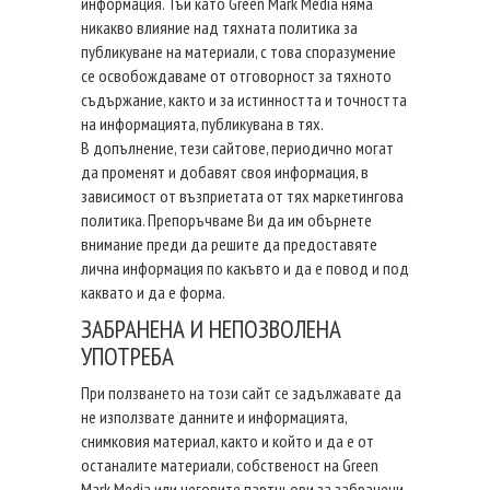
информация. Тъй като Green Mark Media няма
никакво влияние над тяхната политика за
публикуване на материали, с това споразумение
се освобождаваме от отговорност за тяхното
съдържание, както и за истинността и точността
на информацията, публикувана в тях.
В допълнение, тези сайтове, периодично могат
да променят и добавят своя информация, в
зависимост от възприетата от тях маркетингова
политика. Препоръчваме Ви да им обърнете
внимание преди да решите да предоставяте
лична информация по какъвто и да е повод и под
каквато и да е форма.
ЗАБРАНЕНА И НЕПОЗВОЛЕНА
УПОТРЕБА
При ползването на този сайт се задължавате да
не използвате данните и информацията,
снимковия материал, както и който и да е от
останалите материали, собственост на Green
Mark Media или неговите партньори за забранени