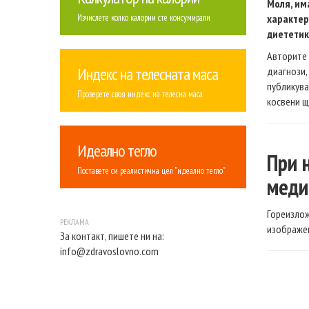
Моля, им
Изчислете колко калории сте консумирали
характер
диететик
Авторите 
Индекс на телесната маса
диагнози,
публикува
Проверете своя индекс на телесна маса
косвени щ
Идеално тегло
При 
Поставете си реалистична цел "идеално тегло"
меди
Гореизлож
изображен
За контакт, пишете ни на:
info@zdravoslovno.com