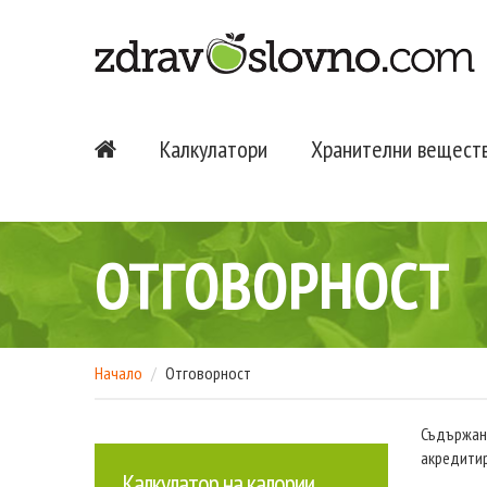
Калкулатори
Хранителни вещест
ОТГОВОРНОСТ
Начало
Отговорност
Съдържани
акредитир
Калкулатор на калории