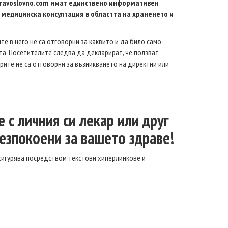
Zdravoslovno.com имат единствено информативен
 медицинска консултация в областта на храненето и
те в него не са отговорни за каквито и да било само-
та. Посетителите следва да декларират, че ползват
ите не са отговорни за възникването на директни или
 с личния си лекар или друг
безпокоени за вашето здраве!
осигурява посредством текстови хиперлинкове и