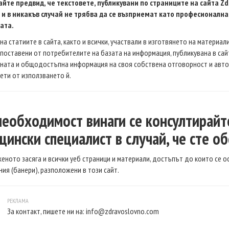
айте предвид, че текстовете, публикувани по страниците на сайтa 
 и в никакъв случай не трябва да се възприемат като професионална
ата.
на статиите в сайта, както и всички, участвали в изготвянето на материали
 поставени от потребителите на базата на информация, публикувана в сай
ната и общодостъпна информация на своя собствена отговорност и автор
ети от използването й.
необходимост винаги се консултирайте
цински специалист в случай, че сте о
еното засяга и всички уеб страници и материали, достъпът до които се 
ия (банери), разположени в този сайт.
За контакт, пишете ни на:
info@zdravoslovno.com