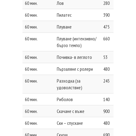
60 мин.
Лов
280
60 мин.
Пилатес
390
60 мин.
Плуване
475
60 мин.
Плуване (интензивно/
660
бързо темпо)
60 мин.
Почивка- в леглото
53
60 мин.
Пързаляне с ролери
480
60 мин.
Разходка (за
245
удоволствие)
60 мин.
Риболов
140
60 мин.
Скачане с въже
900
60 мин.
Ски – спускане
480
60 мин.
Скуош
690