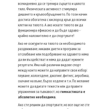
всекидневно да се тренира сърцето и цялото
тяло. Физическата активност стимулира
дишането и кръвообръщението. По този начин
достига обогатена с кислород кръв до всички
клетки на тялото. А ако искате тялото ви да
функционира ефикасно и да бъде здраво -
крайно наложително е да спортувате!
Ако не осигурите на тялото си необходимото
раздвижване, никакви диети и програми за
отслабване или подобряване на здравето няма
да ви въздействат и няма да дадат нужните
резултати. Има най-различни видове спорт
между които можете да направите своя избор:
плуване, колоездене, джогинг, фитнес, аеробика,
скачане на въже, бързо ходене и т.н. По желание
можете да вдигате тежести или да правите
упражнения за гъвкавост, но
гимнастиката е
абсолютно необходима
.
Ако сте решили да спортувате, но все още не сте