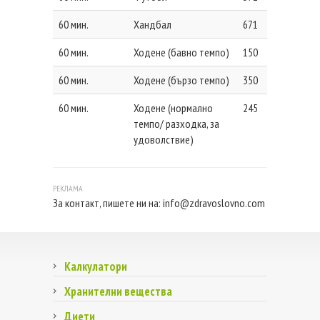
60 мин.
Хандбал
671
60 мин.
Ходене (бавно темпо)
150
60 мин.
Ходене (бързо темпо)
350
60 мин.
Ходене (нормално
245
темпо/ разходка, за
удоволствие)
За контакт, пишете ни на:
info@zdravoslovno.com
Калкулатори
Хранителни вещества
Диети