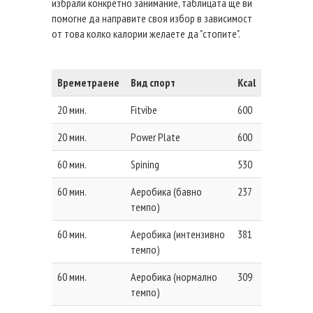
избрали конкретно занимание, таблицата ще ви
помогне да направите своя избор в зависимост
от това колко калории желаете да "стопите".
Времетраене
Вид спорт
Kcal
20 мин.
Fitvibe
600
20 мин.
Power Plate
600
60 мин.
Spining
530
60 мин.
Аеробика (бавно
237
темпо)
60 мин.
Аеробика (интензивно
381
темпо)
60 мин.
Аеробика (нормално
309
темпо)