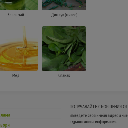
Зелен чай
Див лук (шивес)
Мед
Спанак
ПОЛУЧАВАЙТЕ СЪОБЩЕНИЯ ОТ
клама
Въведете своя имейл адрес и ние 
здравословна информация.
ньори