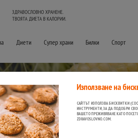
ЗДРАВОСЛОВНО ХРАНЕНЕ.
ТВОЯТА ДИЕТА В КАЛОРИИ.
ва
Диети
Супер храни
Билки
Спорт
Използване на биск
САЙТЪТ ИЗПОЛЗВА БИСКВИТКИ (COO
ИНСТРУМЕНТИ, ЗА ДА ПОДОБРИ СВО
ВАШЕТО ПРЕЖИВЯВАНЕ КАТО ПОСЕТ
ZDRAVOSLOVNO.COM.