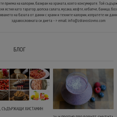
те приема на калории, базиран на храната, която консумирате. Той съдърж
я ястия като таратор, шопска салата, мусака, кюфте, кебапче, баница, б
яването на базата от данни с храни и техните калории, изпратете ни данн
здравословната си диета --> email:
info@zdravoslovno.com
БЛОГ
, СЪДЪРЖАЩИ ХИСТАМИН