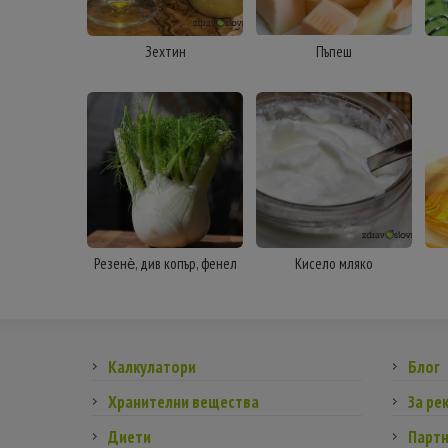
Зехтин
Пъпеш
Резенѐ, див копър, фенел
Кисело мляко
Калкулатори
Блог
Хранителни вещества
За ре
Диети
Парт