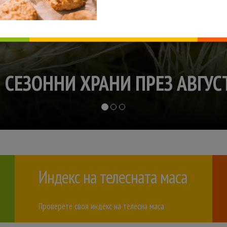
Индекс на телесната маса
Проверете своя индекс на телесна маса