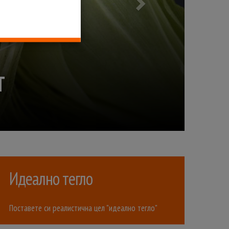
КОИ ХР
Идеално тегло
Поставете си реалистична цел "идеално тегло"