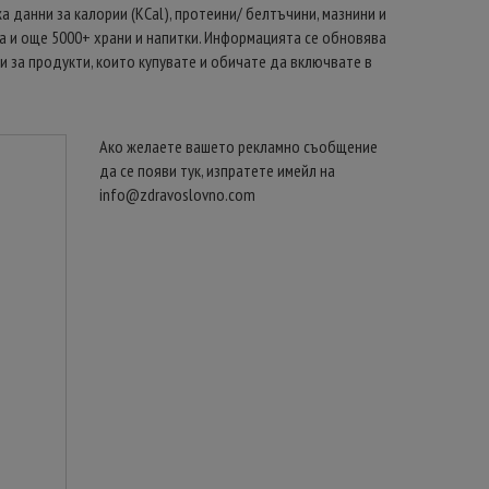
а данни за калории (KCal), протеини/ белтъчини, мазнини и
оза и още 5000+ храни и напитки. Информацията се обновява
и за продукти, които купувате и обичате да включвате в
Ако желаете вашето рекламно съобщение
да се появи тук, изпратете имейл на
info@zdravoslovno.com