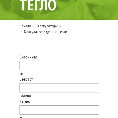
ТЕГЛО
Начало
Калкулатори
Калкулатор Идеално тегло
Височина:
см
Възраст
години
Тегло:
кг