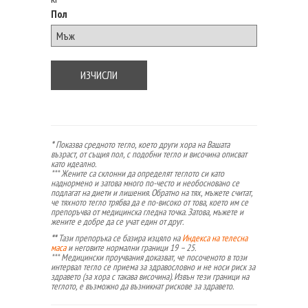
Пол
*
Показва средното тегло, което други хора на Вашата
възраст, от същия пол, с подобни тегло и височина описват
като идеално.
*** Жените са склонни да определят теглото си като
наднормено и затова много по-често и необосновано се
подлагат на диети и лишения. Обратно на тях, мъжете считат,
че тяхното тегло трябва да е по-високо от това, което им се
препоръчва от медицинска гледна точка. Затова, мъжете и
жените е добре да се учат един от друг.
**
Тази препоръка се базира изцяло на
Индекса на телесна
маса
и неговите нормални граници 19 – 25.
*** Медицински проучвания доказват, че посоченото в този
интервал тегло се приема за здравословно и не носи риск за
здравето (за хора с такава височина). Извън тези граници на
теглото, е възможно да възникнат рискове за здравето.