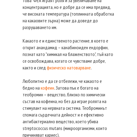
това ФЕА играят роля и за увеличаване на
концентрацията, но е добре да се има предвид,
че високата температура (топлинната обработка
на какаовите зърна) може да доведе до
разрушаването им.
Какаото е и единственото растение, в което е
открит анандамид – канабиноиден ендорфин,
познат като "химикал на блаженството", тъй като
се освобождава, когато се чувстваме добре,
както и след
физическо натоварване
.
Любопитно е да се отбележи, че какаото е
бедно на
кофеин
. Затова пък е богато на
теобромин – вещество, близко по химически
състав на кофеина, но без да играе ролята на
стимулант на нервната система. Теоброминът
спомага сърдечната дейност и е ефективно
антибактериално вещество, което убива
streptococcus mutans (микроорганизми, които
причиняват кариес).