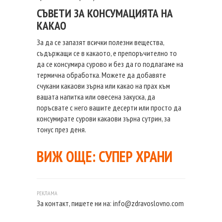
СЪВЕТИ ЗА КОНСУМАЦИЯТА НА
КАКАО
За да се запазят всички полезни вещества,
съдържащи се в какаото, е препоръчително то
да се консумира сурово и без да го подлагаме на
термична обработка. Можете да добавяте
счукани какаови зърна или какао на прах към
вашата напитка или овесена закуска, да
поръсвате с него вашите десерти или просто да
консумирате сурови какаови зърна сутрин, за
тонус през деня.
ВИЖ ОЩЕ:
СУПЕР ХРАНИ
За контакт, пишете ни на:
info@zdravoslovno.com