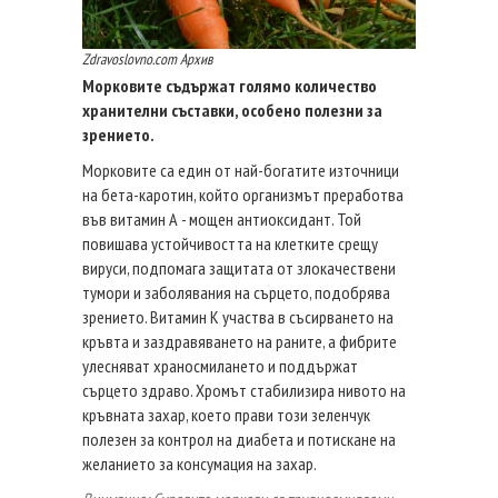
Zdravoslovno.com Архив
Морковите съдържат голямо количество
хранителни съставки, особено полезни за
зрението.
Морковите са един от най-богатите източници
на бета-каротин, който организмът преработва
във витамин А - мощен антиоксидант. Той
повишава устойчивостта на клетките срещу
вируси, подпомага защитата от злокачествени
тумори и заболявания на сърцето, подобрява
зрението. Витамин К участва в съсирването на
кръвта и заздравяването на раните, а фибрите
улесняват храносмилането и поддържат
сърцето здраво. Хромът стабилизира нивото на
кръвната захар, което прави този зеленчук
полезен за контрол на диабета и потискане на
желанието за консумация на захар.