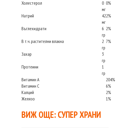
Холестерол
0
0%
мг
Натрий
42
2%
мг
Въглехидрати
6
2%
гр
В т.ч. растителни влакна
2
7%
гр
Захар
3
гр
Протеини
1
гр
Витамин А
204%
Витамин С
6%
Калций
2%
Желязо
1%
ВИЖ ОЩЕ:
СУПЕР ХРАНИ