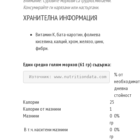
Внимание: Суровите моркови са трудносмилаеми.
Консумирайте ги нарязани или настъргани.
ХРАНИТЕЛНА ИНФОРМАЦИЯ
Витамин К, бата-каротин, фолиева
киселина, калций, хром, желязо, цинк,
фибри.
Един средно голям морков (61 гр) съдържа
:
% от
Източник: www.nutritiondata.com
необходимат
дневна
стойност
Калории
25
Калории от мазнини
1
Мазнини
0
0%
гр
В т.ч. наситени мазнини
0
0%
гр