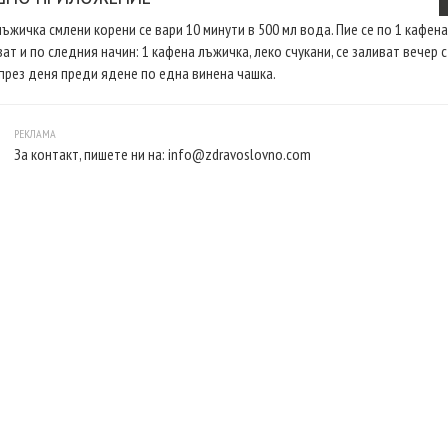
лъжичка смлени корени се вари 10 минути в 500 мл вода. Пие се по 1 кафен
ат и по следния начин: 1 кафена лъжичка, леко счукани, се заливат вечер с
 през деня преди ядене по една винена чашка.
За контакт, пишете ни на:
info@zdravoslovno.com