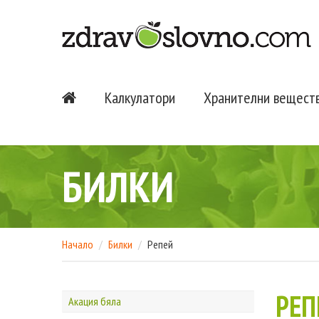
Калкулатори
Хранителни вещест
БИЛКИ
Начало
Билки
Репей
РЕП
Акация бяла