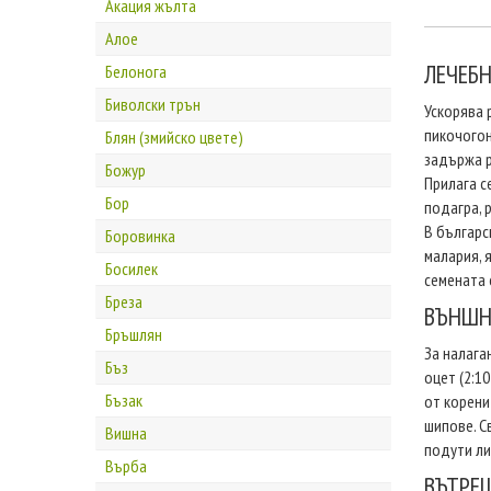
Акация жълта
Алое
ЛЕЧЕБ
Белонога
Биволски трън
Ускорява 
пикочогон
Блян (змийско цвете)
задържа р
Божур
Прилага с
Бор
подагра, 
В българс
Боровинка
малария, 
Босилек
семената 
Бреза
ВЪНШН
Бръшлян
За налага
Бъз
оцет (2:1
Бъзак
от корени
шипове. С
Вишна
подути ли
Върба
ВЪТРЕ