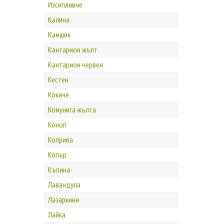
Изсипливче
Калина
Камшик
Кантарион жълт
Кантарион червен
Кестен
Кокиче
Комунига жълта
Коноп
Коприва
Копър
Къпина
Лавандула
Лазаркиня
Лайка