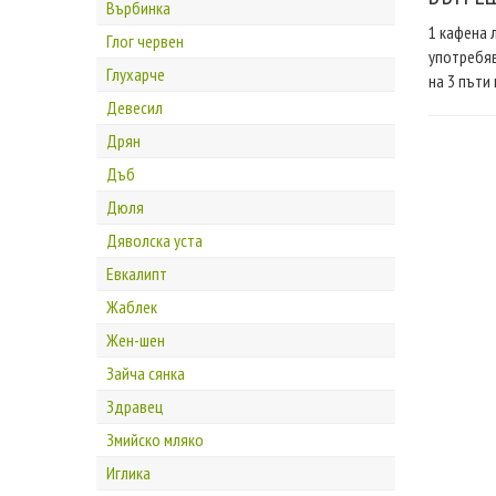
Върбинка
1 кафена 
Глог червен
употребяв
Глухарче
на 3 пъти
Девесил
Дрян
Дъб
Дюля
Дяволска уста
Евкалипт
Жаблек
Жен-шен
Зайча сянка
Здравец
Змийско мляко
Иглика