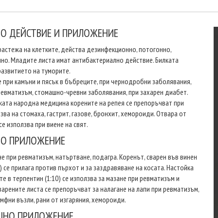
НО ДЕЙСТВИЕ И ПРИЛОЖЕНИЕ
растежа на клетките, действа дезинфекционно, потогонно,
но. Младите листа имат антибактериално действие. Билката
азвитието на туморите.
е при камъни и пясък в бъбреците, при чернодробни заболявания,
ревматизъм, стомашно-чревни заболявания, при захарен диабет.
ката народна медицина корените на репея се препоръчват при
язва на стомаха, гастрит, газове, бронхит, хемороиди. Отвара от
се използва при виене на свят.
О ПРИЛОЖЕНИЕ
не при ревматизъм, натъртване, подагра. Коренът, сварен във винен
0) се прилага против пърхот и за заздравяване на косата. Настойка
те в терпентин (1:10) се използва за мазане при ревматизъм и
варените листа се препоръчват за налагане на лапи при ревматизъм,
мфни възли, рани от изгаряния, хемороиди.
ШНО ПРИЛОЖЕНИЕ