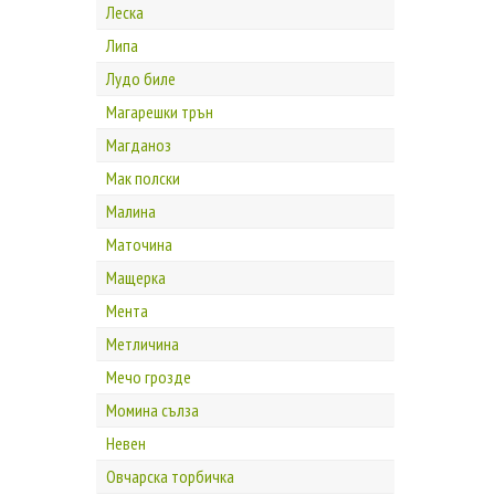
Леска
Липа
Лудо биле
Магарешки трън
Магданоз
Мак полски
Малина
Маточина
Мащерка
Мента
Метличина
Мечо грозде
Момина сълза
Невен
Овчарска торбичка