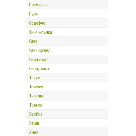
Розмарин
Ружа
Седефче
Синя жлъчка
Слез
Слънчоглед
Смин жълт
Смрадлика
Татул
Теменуга
Тинтява
Трънка
Хвойна
Хвощ
Хмел