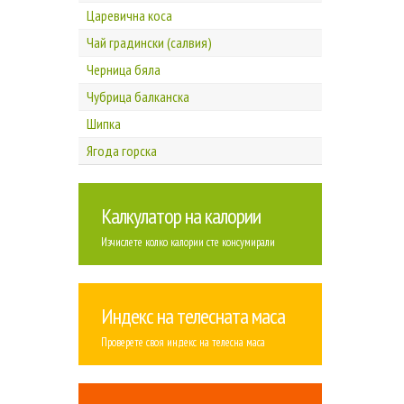
Царевична коса
Чай градински (салвия)
Черница бяла
Чубрица балканска
Шипка
Ягода горска
Калкулатор на калории
Изчислете колко калории сте консумирали
Индекс на телесната маса
Проверете своя индекс на телесна маса