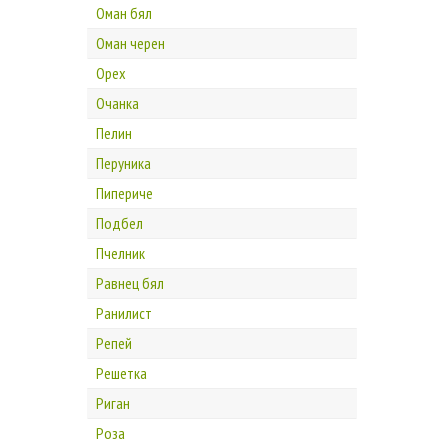
Оман бял
Оман черен
Орех
Очанка
Пелин
Перуника
Пипериче
Подбел
Пчелник
Равнец бял
Ранилист
Репей
Решетка
Риган
Роза