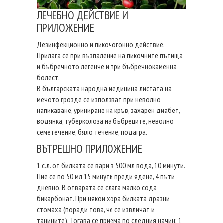
ЛЕЧЕБНО ДЕЙСТВИЕ И
ПРИЛОЖЕНИЕ
Дезинфекционно и пикочогонно действие.
Прилага се при възпаление на пикочните пътища
и бъбречното легенче и при бъбречнокаменна
болест.
В българската народна медицина листата на
мечото грозде се използват при неволно
напикаване, уриниране на кръв, захарен диабет,
водянка, туберколоза на бъбреците, неволно
семетечение, бяло течение, подагра.
ВЪТРЕШНО ПРИЛОЖЕНИЕ
1 с.л. от билката се вари в 500 мл вода, 10 минути.
Пие се по 50 мл 15 минути преди ядене, 4 пъти
дневно. В отварата се слага малко сода
бикарбонат. При някои хора билката дразни
стомаха (поради това, че се извличат и
танините). Тогава се приема по следния начин: 1