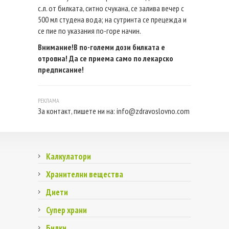
с.л. от билката, ситно счукана, се залива вечер с
500 мл студена вода; на сутринта се прецежда и
се пие по указания по-горе начин.
Внимание!В по-големи дози билката е
отровна! Да се приема само по лекарско
предписание!
За контакт, пишете ни на:
info@zdravoslovno.com
Калкулатори
Хранителни вещества
Диети
Супер храни
Билки