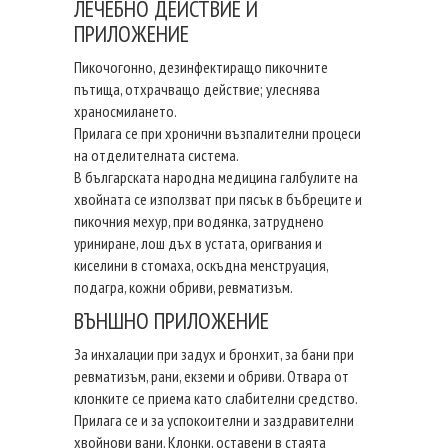
ЛЕЧЕБНО ДЕЙСТВИЕ И
ПРИЛОЖЕНИЕ
Пикочогонно, дезинфектиращо пикочните
пътища, отхрачващо действие; улеснява
храносмилането.
Прилага се при хронични възпалителни процеси
на отделителната система.
В българската народна медицина галбулите на
хвойната се използват при пясък в бъбреците и
пикочния мехур, при водянка, затруднено
уриниране, лош дъх в устата, оригвания и
киселини в стомаха, оскъдна менструация,
подагра, кожни обриви, ревматизъм.
ВЪНШНО ПРИЛОЖЕНИЕ
За инхалации при задух и бронхит, за бани при
ревматизъм, рани, екземи и обриви. Отвара от
клонките се приема като слабителни средство.
Прилага се и за успокоителни и заздравителни
хвойнови вани. Клонки, оставени в стаята