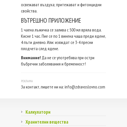
освежават въздуха; притежават и фитонцидни
свойства.
ВЪТРЕШНО ПРИЛОЖЕНИЕ
1 чаена лъжичка се залива с 500 мл вряла вода.
Кисне 1 час. Пие се по 1 винена чаша преди ядене,
4 пъти дневно. Или: изяждат се 3-4 пресни
плодчета след ядене.
Внимание!
Да не се употребява при остри
бъбречни заболявания и бременност!
За контакт, пишете ни на:
info@zdravoslovno.com
Калкулатори
Хранителни вещества