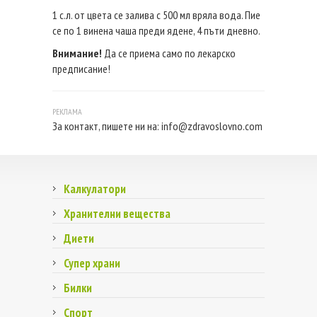
1 с.л. от цвета се залива с 500 мл вряла вода. Пие
се по 1 винена чаша преди ядене, 4 пъти дневно.
Внимание!
Да се приема само по лекарско
предписание!
За контакт, пишете ни на:
info@zdravoslovno.com
Калкулатори
Хранителни вещества
Диети
Супер храни
Билки
Спорт