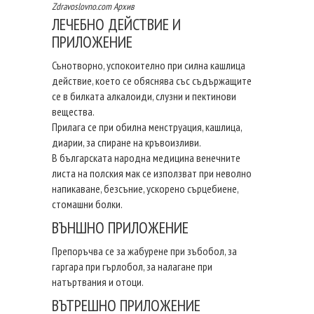
Zdravoslovno.com Архив
ЛЕЧЕБНО ДЕЙСТВИЕ И
ПРИЛОЖЕНИЕ
Сънотворно, успокоително при силна кашлица
действие, което се обяснява със съдържащите
се в билката алкалоиди, слузни и пектинови
вещества.
Прилага се при обилна менструация, кашлица,
диарии, за спиране на кръвоизливи.
В българската народна медицина венечните
листа на полския мак се използват при неволно
напикаване, безсъние, ускорено сърцебиене,
стомашни болки.
ВЪНШНО ПРИЛОЖЕНИЕ
Препоръчва се за жабурене при зъбобол, за
гаргара при гърлобол, за налагане при
натъртвания и отоци.
ВЪТРЕШНО ПРИЛОЖЕНИЕ