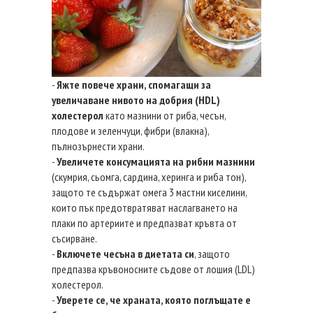
-
Яжте повече храни, спомагащи за
увеличаване нивото на добрия (HDL)
холестерол
като мазнини от риба, чесън,
плодове и зеленчуци, фибри (влакна),
пълнозърнести храни.
-
Увеличете консумацията на рибни мазнини
(скумрия, сьомга, сардина, херинга и риба тон),
защото те съдържат омега 3 мастни киселини,
които пък предотвратяват наслагването на
плаки по артериите и предпазват кръвта от
съсирване.
-
Включете чесъна в диетата си
, защото
предпазва кръвоносните съдове от лошия (LDL)
холестерол.
-
Уверете се, че храната, която поглъщате е