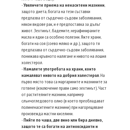
-
Увеличете приема на ненаситени мазнини
,
защото диета, богата на тези съставки
предпазва от сърдечно-съдови заболявания,
някои видове рак, и е предпоставка за дълъг
живот. Зехтинът, бадемите, нерафинираните
масла и ядки са особено полезни. Яжте храни,
богати на соя (соево мляко и др.), защото тя
предпазава от сърдечно-съдови заболявания,
понижава кръвното налягане и нивото на лошия
холестерол.
-
Намалете употребата на храни, които
намаляват нивото на добрия холестерол
. На
първо място това са маргарините и мазнините за
готвене (изключение прави само зехтинът). Част
от растителните мазнини, например
слънчогледовото олио (в което преобладават
полиненаситените мазнини) при нагорещяване
произвежда мастни киселини.
-
Пийте по чаша, две вино или бира дневно,
защото те са богати на антиоксиданти и