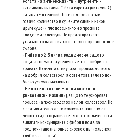
богата на антиоксиданти и нутриенти
-
включващи витамин С, бета каротин (витамин А),
витамин Е и селений. Те се съдържат в най-
голямо количество в сушените сливи и някои
други сушени плодове, както и в пресните
плодове и зеленчуци. Те предотвратяват
утаяването на лошия холестерол в кръвоносните
съдове.
-
Пийте по 2-3 литра вода дневно
, защото
водата спомага за увеличението на фибрите в
храната. Влакната стимулират производството
на добрия холестерол, а освен това тялото по-
бързо усвоява мазнините.
-
Не яжте наситени мастни киселини
(животински мазнини)
, защото те ускоряват
процеса на производство на лош холестерол. Не
е задължително да ги изключите напълно от
менюто си, но ограничете тяхното количество и
винаги ги консумирайте с фибри и вода, за
предпочитане (например сирене с пълнозърнест
хляб и чаша вода).