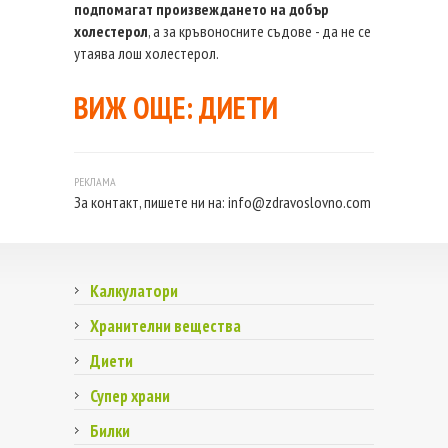
подпомагат произвеждането на добър
холестерол
, а за кръвоносните съдове - да не се
утаява лош холестерол.
ВИЖ ОЩЕ:
ДИЕТИ
За контакт, пишете ни на:
info@zdravoslovno.com
Калкулатори
Хранителни вещества
Диети
Супер храни
Билки