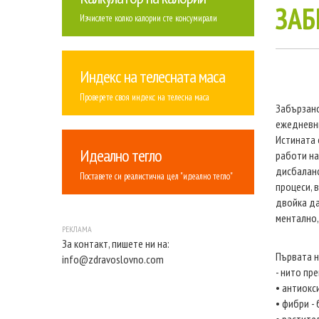
ЗАБ
Изчислете колко калории сте консумирали
Индекс на телесната маса
Проверете своя индекс на телесна маса
Забързано
ежедневни
Истината 
Идеално тегло
работи на
дисбаланс
Поставете си реалистична цел "идеално тегло"
процеси, 
двойка да
ментално,
За контакт, пишете ни на:
Първата н
info@zdravoslovno.com
- нито пр
• антиокс
• фибри -