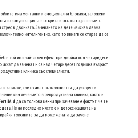
двойките, има ментални и емоционални блокажи, заложени
 Когато комуникацията е открита и осъзната, решението
и стрес в двойката. Зачеването на дете изисква двама
ключително интелигентно, като то винаги се старае да се
ебе, той има най-силен ефект при двойки под четиридесет
о искат да заченат и са над четиридесет годишна възраст
продуктивна клиника със специалисти.
ка и за мъже, които имат възможността да ускорят и
лнение към лечението в репродуктивна клиника, както и
FertilAid
да са толкова ценни при зачеване е фактът, че те
одата. Не на последно място е и детоксикацията на
ирайки токсините, за да може жената да зачене.