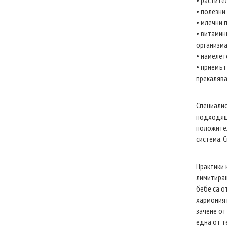
• растител
• полезни 
• млечни 
• витамин
организм
• намелет
• приемът
прекалява
Специалис
подходящи
положител
система. 
Практики 
лимитиращ
бебе са о
хармоният
зачене от
една от т