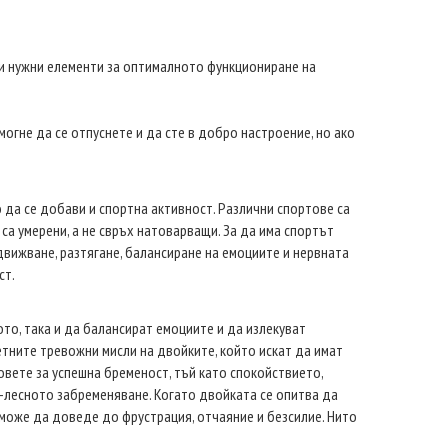
чки нужни елементи за оптималното функциониране на
огне да се отпуснете и да сте в добро настроение, но ако
 да се добави и спортна активност. Различни спортове са
а умерени, а не свръх натоварващи. За да има спортът
движване, разтягане, балансиране на емоциите и нервната
ст.
ото, така и да балансират емоциите и да излекуват
тните тревожни мисли на двойките, който искат да имат
овете за успешна бременост, тъй като спокойствието,
-лесното забременяване. Когато двойката се опитва да
 може да доведе до фрустрация, отчаяние и безсилие. Нито