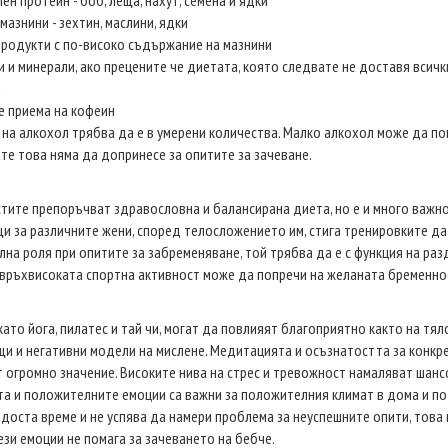
ен протеин - боб, леща, нахут, семена и ядки
мазнини - зехтин, маслини, ядки
продукти с по-високо съдържание на мазнини
и и минерали, ако прецените че диетата, която следвате не доставя вси
а
е приема на кофеин
 на алкохол трябва да е в умерени количества. Малко алкохол може да пом
те това няма да допринесе за опитите за зачеване.
тите препоръчват здравословна и балансирана диета, но е и много важно
 за различните жени, според телосложението им, стига тренировките да с
на роля при опитите за забременяване, той трябва да е с функция на раз
Свръхвисоката спортна активност може да попречи на желаната бременно
като йога, пилатес и тай чи, могат да повлияят благоприятно както на тял
и и негативни модели на мислене. Медитацията и осъзнатостта за конкре
т огромно значение. Високите нива на стрес и тревожност намаляват шанс
а и положителните емоции са важни за положителния климат в дома и по
 доста време и не успява да намери проблема за неуспешните опити, това
ези емоции не помага за зачеването на бебче.