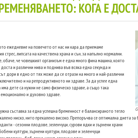
РЕМЕНЯВАНЕТО: КОГА Е ДОСТА
то ежедневие на повечето от нас ни кара да приемаме
я стрес, липсата на качествена храна и сън, за напълно нормални.
е, обаче, че човешкият организъм е една много фина машина, която
 доста и различни нива и поднива във всяка една секунда и
ът дори в едно от тях може да се отрази на много и най-различни
включително и на репродуктивното ни здраве. За да успее една
 има дете са нужни не само физическо здраве, а също така
 емоционално и духовно здраве.
С
ужна съставка за една успешна бременност е балансираното тегло
екалено ниско, нито прекалено високо. Препоръчва се оптимална диета за б
иданти - сезонни плодове, зеленчуци, сурови ядки и зърнени храни
 бобени култури, зърнени култури, плодове и зеленчуци