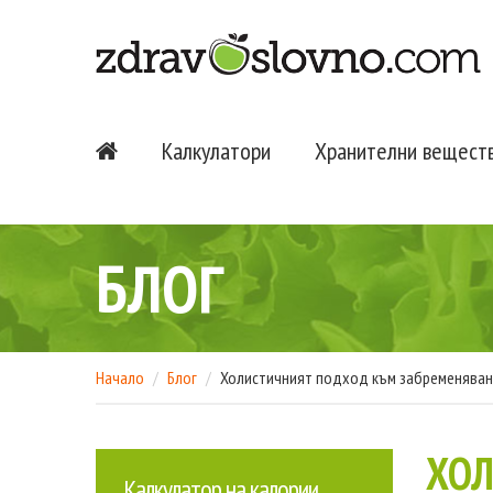
Калкулатори
Хранителни вещест
БЛОГ
Начало
Блог
Холистичният подход към забременяванет
ХОЛ
Калкулатор на калории