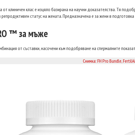
 от клиничен клас е изцяло базирана на научни доказателства. Тя подобр
 репродуктивен статус на жената. Предназначена е за жени в подготовка
RO ™ за мъже
бинация от съставки, насочени към подобряване на спермалните показат
Снимка: FH Pro Bundle, FertilA