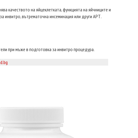
ява качеството на яйцеклетката, функцията на яйчниците и
 за инвитро, вътрематочна инсеминация или други АРТ.
ели при мъже в подготовка за инвитро процедура.
id.bg