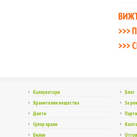
ВИЖТ
>>>
П
>>>
С
Калкулатори
Блог
Хранителни вещества
За ре
Диети
Парт
Супер храни
Конт
Билки
Отго