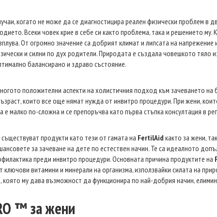
лучаи, когато не може да се диагностицира реален физически проблем в 
одието. Всеки човек крие в себе си както проблема, така и решението му.
зплува. От огромно значение са добрият климат и липсата на напрежение 
зически и силни по дух родители. Природата е създала човешкото тяло из
птимално балансирано и здраво състояние.
ногото положителни аспекти на холистичния подход към зачеването на б
ъзраст, които все още нямат нужда от инвитро процедури. При жени, коит
а е малко по-сложна и се препоръчва като първа стъпка консултация в ре
 съществуват продукти като тези от гамата на
FertilAid
както за жени, та
шансовете за зачеване на дете по естествен начин. Те са идеалното допъ
филактика преди инвитро процедури. Основната причина продуктите на
т ключови витамини и минерали на организма, използвайки силата на прир
, която му дава възможност да функционира по най-добрия начин, елимин
RO ™ за жени