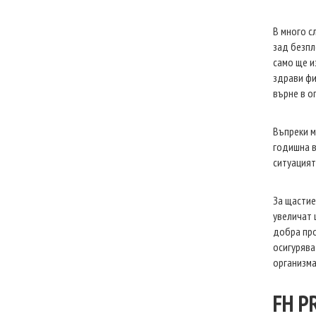
В много с
зад безпл
само ще и
здрави фи
върне в о
Въпреки м
годишна в
ситуацият
За щастие
увеличат 
добра про
осигурява
организма
FH P