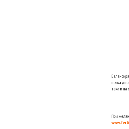
Балансира
всяка дво
така и на
При желан
www.ferti