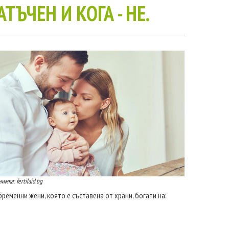
ТЪЧЕН И КОГА - НЕ.
нимка: fertilaid.bg
ременни жени, която е съставена от храни, богати на: