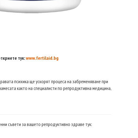
ткриете тук:
www.fertilaid.bg
дравата психика ще ускорят процеса на забременяване при
 намесата както на специалисти по репродуктивна медицина,
ценни съвети за вашето репродуктивно здраве тук: