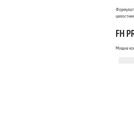
Формулата
цялостния
FH P
Мощна ком