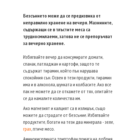
Безсънието може да се предизвика от
неправилно хранене на вечеря. Мазнините,
съдържащи се в тлъстите меса са
трудносмилаеми, затова не се препоръчват
за вечерно хранене.
Избягвайте вечер да консумирате домати,
спанак, патладжан и картофи, защото те
съдържат тирамин, който пък нарушава
спокойния сън. Освен в тези продукти, тирамин
има и в алкохола, шунката и колбасите. Ако все
пак не можете да се откажете от тях, опитайте
се да намалите количества им.
Ако магнезият и калцият са в излишък, също
можете да страдате от безсъние. Избягвайте
продуктите, богати на тези два минерала - зеле,
грах
, птиче месо.
Аминокиселината триптофан помага на добрия