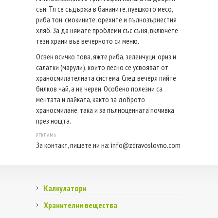
сън. Тя се съдържа в бананите, пуешкото месо,
риба тон, смокините, орехите и пълнозърнестия
хляб. За да нямате проблеми със съня, включете
тези храни във вечерното си меню.
Освен всичко това, яжте риба, зеленчуци, ориз и
салатки (марули), които лесно се усвояват от
храносмилателната система. След вечеря пийте
билков чай, а не черен. Особено полезни са
ментата и лайката, както за доброто
храносмилане, така и за пълноценната почивка
през нощта.
За контакт, пишете ни на:
info@zdravoslovno.com
Калкулатори
Хранителни вещества