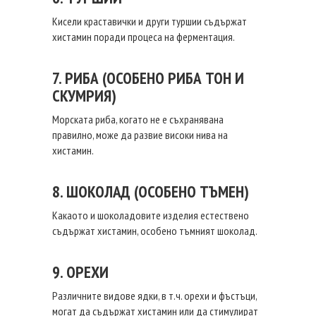
Кисели краставички и други туршии съдържат
хистамин поради процеса на ферментация.
7. РИБА (ОСОБЕНО РИБА ТОН И
СКУМРИЯ)
Морската риба, когато не е съхранявана
правилно, може да развие високи нива на
хистамин.
8. ШОКОЛАД (ОСОБЕНО ТЪМЕН)
Какаото и шоколадовите изделия естествено
съдържат хистамин, особено тъмният шоколад.
9. ОРЕХИ
Различните видове ядки, в т.ч. орехи и фъстъци,
могат да съдържат хистамин или да стимулират