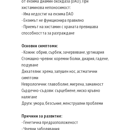
от ензима диамин оксидаза (DAO). При
хистаминова непоносимост:
- Има недостиг на ензима DAO
- Ензимът не функционира правилно
- Приемът на хистамин с храната превишава
способността за разграждане
Основни симптоми:
- Кожни: обрив, сърбеж, зачервяване, уртикария
Стомашно-чревни: коремни болки, диария, гадене,
подуване
Дихателни: хрема, запушен нос, астматични
симптоми
Неврологични: главоболие, мигрена, замаяност
Сърдечно-съдови: сърцебиене, ниско кръвно
налягане
Други: умора, безсъние, менструални проблеми
Причини за развитие:
- Генетична предразположеност
- Чревни заболявания