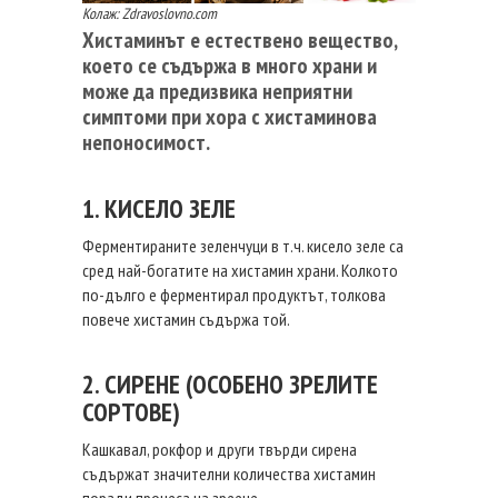
Колаж: Zdravoslovno.com
Хистаминът е естествено вещество,
което се съдържа в много храни и
може да предизвика неприятни
симптоми при хора с хистаминова
непоносимост.
1. КИСЕЛО ЗЕЛЕ
Ферментираните зеленчуци в т.ч. кисело зеле са
сред най-богатите на хистамин храни. Колкото
по-дълго е ферментирал продуктът, толкова
повече хистамин съдържа той.
2. СИРЕНЕ (ОСОБЕНО ЗРЕЛИТЕ
СОРТОВЕ)
Кашкавал, рокфор и други твърди сирена
съдържат значителни количества хистамин