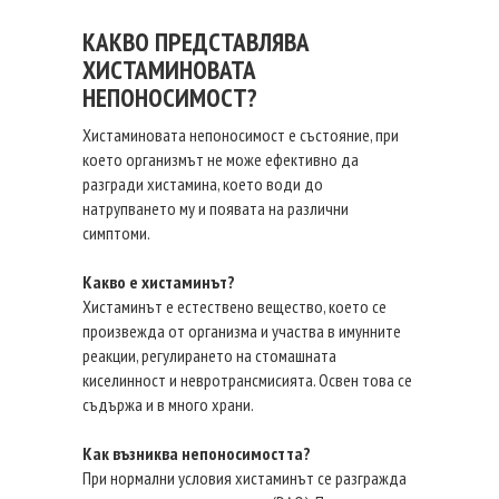
КАКВО ПРЕДСТАВЛЯВА
ХИСТАМИНОВАТА
НЕПОНОСИМОСТ?
Хистаминовата непоносимост е състояние, при
което организмът не може ефективно да
разгради хистамина, което води до
натрупването му и появата на различни
симптоми.
Какво е хистаминът?
Хистаминът е естествено вещество, което се
произвежда от организма и участва в имунните
реакции, регулирането на стомашната
киселинност и невротрансмисията. Освен това се
съдържа и в много храни.
Как възниква непоносимостта?
При нормални условия хистаминът се разгражда