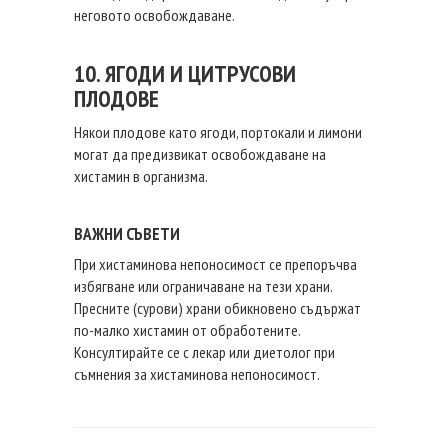
неговото освобождаване.
10. ЯГОДИ И ЦИТРУСОВИ
ПЛОДОВЕ
Някои плодове като ягоди, портокали и лимони
могат да предизвикат освобождаване на
хистамин в организма.
ВАЖНИ СЪВЕТИ
При хистаминова непоносимост се препоръчва
избягване или ограничаване на тези храни.
Пресните (сурови) храни обикновено съдържат
по-малко хистамин от обработените.
Консултирайте се с лекар или диетолог при
съмнения за хистаминова непоносимост.