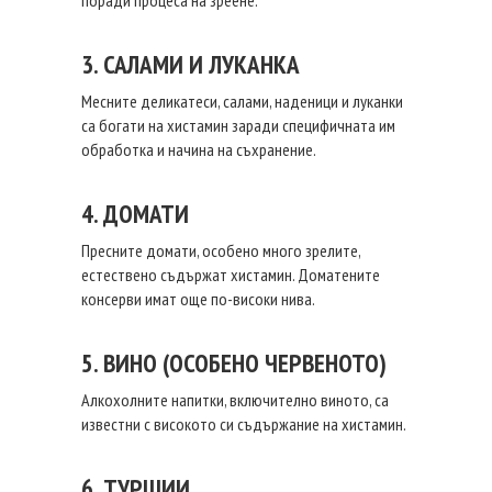
поради процеса на зреене.
3. САЛАМИ И ЛУКАНКА
Месните деликатеси, салами, наденици и луканки
са богати на хистамин заради специфичната им
обработка и начина на съхранение.
4. ДОМАТИ
Пресните домати, особено много зрелите,
естествено съдържат хистамин. Доматените
консерви имат още по-високи нива.
5. ВИНО (ОСОБЕНО ЧЕРВЕНОТО)
Алкохолните напитки, включително виното, са
известни с високото си съдържание на хистамин.
6. ТУРШИИ